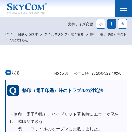
メニュー
文字サイズ変更
TOP
>
目的から探す
>
タイムスタンプ / 電子署名
>
捺印（電子印鑑）時のト
ラブルの対処法
戻る
No : 550
公開日時 : 2020/04/22 10:56
捺印（電子印鑑）時のトラブルの対処法
・捺印（電子印鑑）、ハイブリッド署名時にエラーが発生
し、捺印ができない
例：「ファイルのオープンに失敗しました」