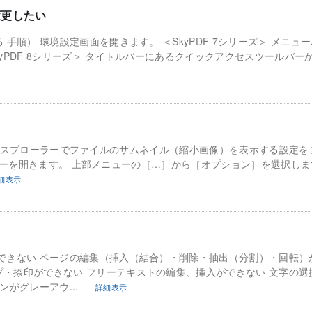
変更したい
手順） 環境設定画面を開きます。 ＜SkyPDF 7シリーズ＞ メニュ
yPDF 8シリーズ＞ タイトルバーにあるクイックアクセスツールバー
s11のエクスプローラーでファイルのサムネイル（縮小画像）を表示する設定
ローラーを開きます。 上部メニューの［…］から［オプション］を選択しま
細表示
できない ページの編集（挿入（結合）・削除・抽出（分割）・回転）
・捺印ができない フリーテキストの編集、挿入ができない 文字の選
ンがグレーアウ...
詳細表示