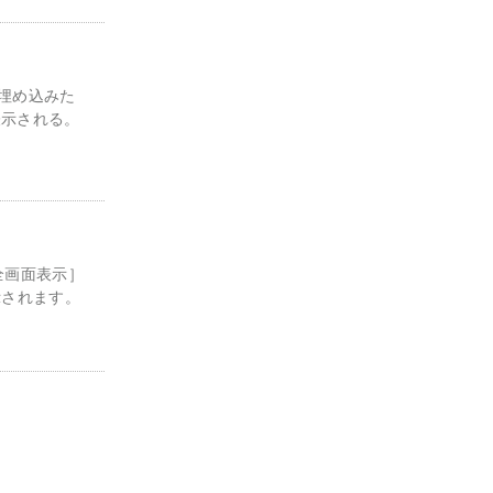
に埋め込みた
表示される。
全画面表示］
示されます。