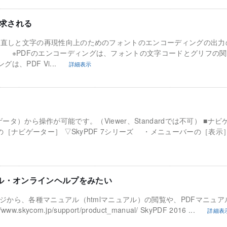
要求される
の見直しと文字の再現性向上のためのフォントのエンコーディングの出力
 ※PDFのエンコーディングは、フォントの文字コードとグリフの
PDF Vi...
詳細表示
（ナビゲータ）から操作が可能です。（Viewer、Standardでは不可） ■ナ
ーの［ナビゲーター］ ▽SkyPDF 7シリーズ ・メニューバーの［表
アル・オンラインヘルプをみたい
ージから、各種マニュアル（htmlマニュアル）の閲覧や、PDFマニュ
com.jp/support/product_manual/ SkyPDF 2016 ...
詳細表