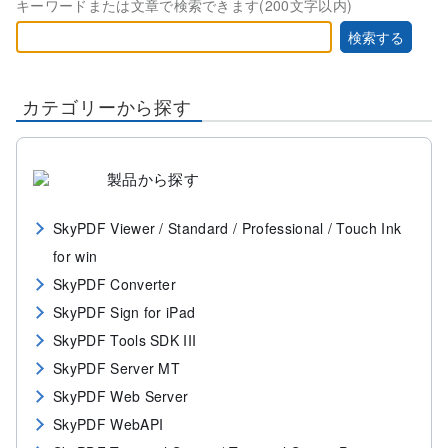
キーワードまたは文章で検索できます(200文字以内)
製品から探す
SkyPDF Viewer / Standard / Professional / Touch Ink
for win
SkyPDF Converter
SkyPDF Sign for iPad
SkyPDF Tools SDK III
SkyPDF Server MT
SkyPDF Web Server
SkyPDF WebAPI